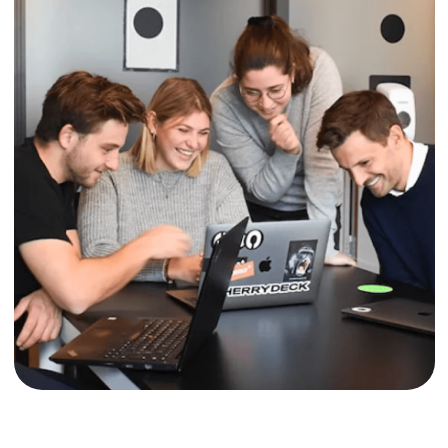
Дизайн & HR
UI/UX Design | IT Recruiter
1C
Разработчик 1С | Аналитик 1С|
Консультант1С | Функциональный
архитектор 1С
Посмотреть резюме
С НАМИ СОТРУДНИЧАЮТ