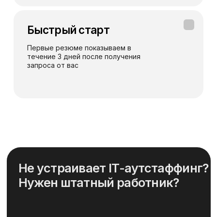
Телефон или мессенджер или почта (telegram, WhatsApp, email)
Какие специалисты требуются
Отправить заявку
Заполняя данную форму, вы даете
Согласие на обработку Персональных
данных
и соглашаетесь с
Политикой в
отношении обработки персональных
данных
+7 (499)3468461