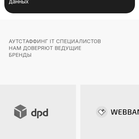
О НАС
С нами сотрудничают более
900 IT-специалистов
и
370
Digital-агентств
Мы привлекли на одну площадку ведущие
российские таланты
в области разработки программного
обеспечения для того, чтобы клиенты
могли быстро масштабировать свои
ИТ‑команды, через один договор.