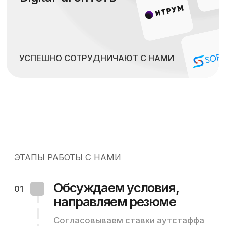
НАШИ ПРЕИМУЩЕСТВА
Релевантный
опыт
Через нас вы можете усилить свою
команду IT-специалистами имеющими
опыт в аналогичных компаниях/проектах
Низкие ставки
Аутстаффинг ит-специалистов в
соответствии с вашим бюджетом.
Делаем скидки при длительной аренде
Удобный
документооборот
Заключаете всего 1 договор с нами и
можете подключать на свой проект от 1 до
1000 спецов