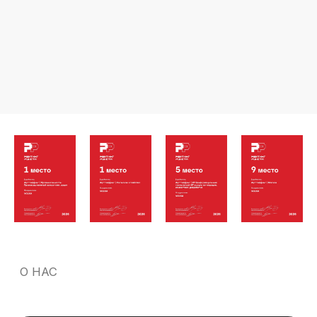
Разработчикам и аналитикам предлагаем
работу со 100% удаленным форматом в
инновационных проектах и с оплатой выше
рынка.
Все специалисты, которые от нас выходят
на проекты, имеют опыт работы и
являются либо нашими сотрудниками, с
которыми у нас оформлены трудовые
договора, договора гпх или оказания услуг
или сотрудниками наших партнеров.
Наши hr и аккаунт - менеджеры заботятся
о том, чтобы каждому айтишнику на
проектах было комфортно работать во
внутренней команде и решают
оперативно все возникающие вопросы.
Клиенты получают проверенных и
вовлеченных спецов, как если бы они
нанимали себе в штат.
Оставить заявку