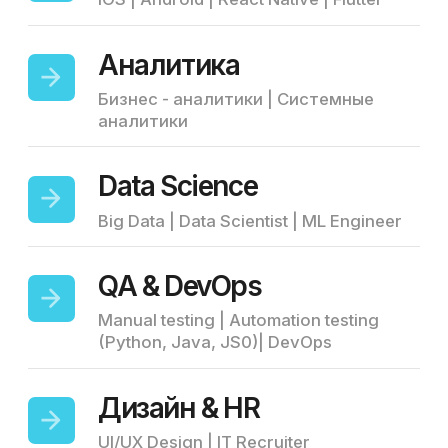
ЭТАПЫ РАБОТЫ С НАМИ
Обсуждаем условия,
01
направляем резюме
Согласовываем ставки аутстаффа
под ваш бюджет, показываем
варианты.
~ 1 день
Техническое интервью и
02
выбор кандидата
Вы собеседуете понравившихся по
резюме кандидатов,
определяетесь с выбором.
~ 2-4 дня
Подписание договора,
03
выход кандидата
Начните работу со специалистом,
предоставьте доступы, поставьте
задачи. Подписываем между нами
договор.