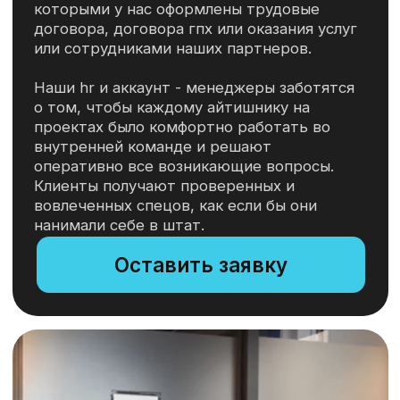
Backend
Java | .NET / C# | PHP | Node.js |
Python | Golang |C++ | Ruby
Front-end
React | Angular | Vue
Mobile
iOS | Android | React Native | Flutter
Аналитика
Бизнес - аналитики | Системные
аналитики
Data Science
Big Data | Data Scientist | ML Engineer
QA & DevOps
Manual testing | Automation testing
(Python, Java, JS0)| DevOps