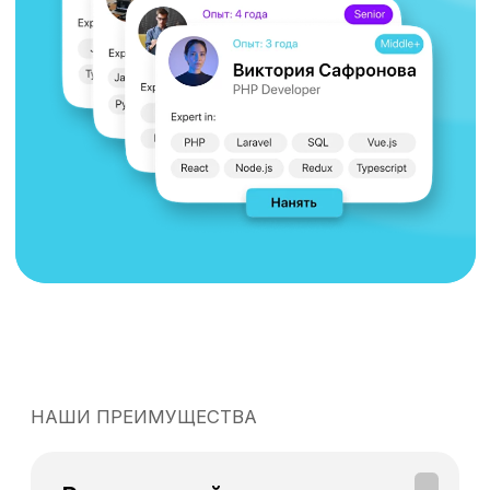
Подобрали 1С программистов и
аналитиков
ВКОНТАКТЕ
Вконтакте -
на 7 разных проектов
вывели специалистов
Вывели команду мобильной разработки,
а также PHP разработчиков и
тестировщиков приложений
ЯНДЕКС
Яндекс -
долгосрочное