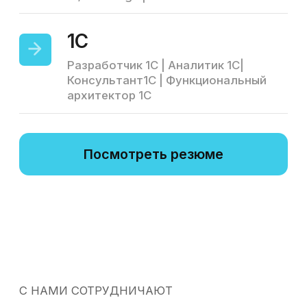
~ 4-7 дней
Оплата
04
Вы ежемесячно оплачиваете его
отработанные часы. 100%
постоплата работы происходит в
следующем месяце. Отсрочка
платежа.
каждый месяц
Также возможно арендовать
сработанную команду,
если
нужен специфический опыт
Мы можем предоставить аутстаффинг
любого состава и численности,с
релевантным вашему проекту опытом.