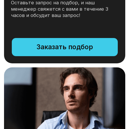
info@itvolna.tech
Компания
Главная
Кейсы
Отправить резюме
Клиенты
Стать партнером
О нас
Клиентам
Блог
FAQ
Написать нам
Соглашение об обработке
персональных данных
Офис:
Москва, Научный проезд 17