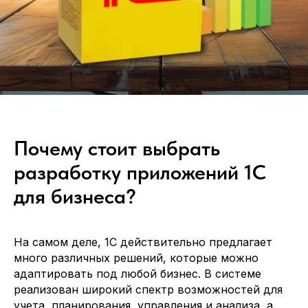
команду
опытными IT-
специалистами
Расскажите кто вам требуется и мы
направим наших кандидатов в течение
24 часов
Ваше имя
Компания
Почему стоит выбрать
разработку приложений 1С
Телефон или мессенджер или почта (telegram, WhatsApp, email)
для бизнеса?
Какие специалисты требуются
На самом деле, 1С действительно предлагает
много различных решений, которые можно
Отправить заявку
адаптировать под любой бизнес. В системе
реализован широкий спектр возможностей для
Заполняя данную форму, вы даете
учета, планирования, управления и анализа, а