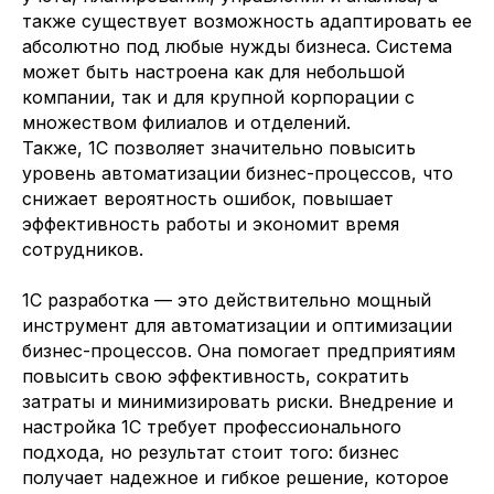
Согласие на обработку Персональных
также существует возможность адаптировать ее
данных
и соглашаетесь с
Политикой в
отношении обработки персональных
абсолютно под любые нужды бизнеса. Система
данных
может быть настроена как для небольшой
компании, так и для крупной корпорации с
множеством филиалов и отделений.
Также, 1С позволяет значительно повысить
уровень автоматизации бизнес-процессов, что
снижает вероятность ошибок, повышает
эффективность работы и экономит время
+7 (499)3468461
сотрудников.
info@itvolna.tech
1С разработка — это действительно мощный
инструмент для автоматизации и оптимизации
Компания
Главная
бизнес-процессов. Она помогает предприятиям
Кейсы
Отправить резюме
повысить свою эффективность, сократить
Клиенты
Стать партнером
затраты и минимизировать риски. Внедрение и
О нас
Клиентам
Блог
настройка 1С требует профессионального
FAQ
подхода, но результат стоит того: бизнес
получает надежное и гибкое решение, которое
Написать нам