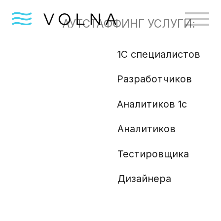
АУТСТАФФИНГ УСЛУГИ:
1С специалистов
Бизн
Разработчиков
Gola
Angu
Аналитиков 1с
Аналитиков
Ml и
Php 
Тестировщика
Анали
Дизайнера