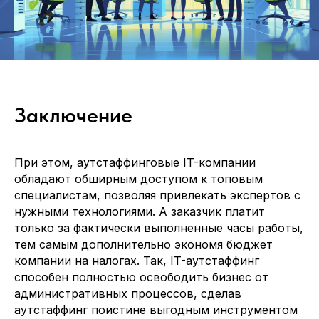
Ваше имя
Компания
Телефон или мессенджер или почта (telegram, WhatsApp, email)
Какие специалисты требуются
Заключение
При этом, аутстаффинговые IT-компании
Отправить заявку
обладают обширным доступом к топовым
специалистам, позволяя привлекать экспертов с
Заполняя данную форму, вы даете
нужными технологиями. А заказчик платит
Согласие на обработку Персональных
данных
и соглашаетесь с
Политикой в
только за фактически выполненные часы работы,
отношении обработки персональных
тем самым дополнительно экономя бюджет
данных
компании на налогах. Так, IT-аутстаффинг
способен полностью освободить бизнес от
административных процессов, сделав
аутстаффинг поистине выгодным инструментом