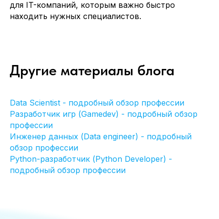
для IT-компаний, которым важно быстро
находить нужных специалистов.
+7 (499)3468461
info@itvolna.tech
Другие материалы блога
Компания
Главная
Кейсы
Отправить резюме
Клиенты
Стать партнером
Data Scientist - подробный обзор профессии
О нас
Клиентам
Блог
Разработчик игр (Gamedev) - подробный обзор
FAQ
профессии
Инженер данных (Data engineer) - подробный
Написать нам
обзор профессии
Python-разработчик (Python Developer) -
подробный обзор профессии
Соглашение об обработке
персональных данных
Офис:
Москва, Научный проезд 17