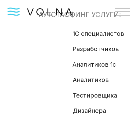
АУТСТАФФИНГ УСЛУГИ:
1С специалистов
Бизн
Разработчиков
Gola
Angu
Аналитиков 1с
Аналитиков
Ml и
Php 
Тестировщика
Анали
Дизайнера