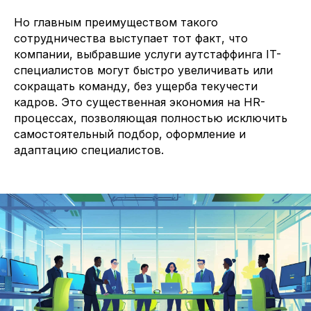
Но главным преимуществом такого
сотрудничества выступает тот факт, что
компании, выбравшие услуги аутстаффинга IT-
специалистов могут быстро увеличивать или
сокращать команду, без ущерба текучести
кадров. Это существенная экономия на HR-
процессах, позволяющая полностью исключить
самостоятельный подбор, оформление и
адаптацию специалистов.
Давайте
усилим вашу
команду
опытными IT-
специалистами
Расскажите кто вам требуется и мы
направим наших кандидатов в течение
24 часов