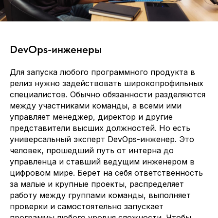
Заполняя данную форму, вы даете
Согласие на обработку Персональных
данных
и соглашаетесь с
Политикой в
отношении обработки персональных
данных
DevOps-инженеры
Для запуска любого программного продукта в
релиз нужно задействовать широкопрофильных
специалистов. Обычно обязанности разделяются
между участниками команды, а всеми ими
управляет менеджер, директор и другие
+7 (499)3468461
представители высших должностей. Но есть
info@itvolna.tech
универсальный эксперт DevOps-инженер. Это
человек, прошедший путь от интерна до
управленца и ставший ведущим инженером в
Компания
Главная
цифровом мире. Берет на себя ответственность
за малые и крупные проекты, распределяет
Кейсы
Отправить резюме
Клиенты
Стать партнером
работу между группами команды, выполняет
О нас
Клиентам
проверки и самостоятельно запускает
Блог
FAQ
программы любого уровня сложности. Чтобы