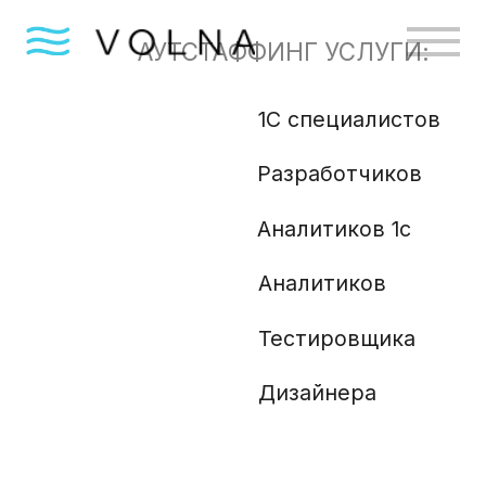
АУТСТАФФИНГ УСЛУГИ:
1С специалистов
Бизн
Разработчиков
Gola
Angu
Аналитиков 1с
Аналитиков
Ml и
Php 
Тестировщика
Анали
Дизайнера