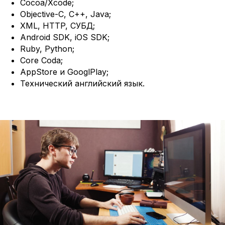
Cocoa/Xcode;
Давайте
усилим вашу
Objective-C, C++, Java;
команду
опытными IT-
XML, HTTP, СУБД;
специалистами
Android SDK, iOS SDK;
Ruby, Python;
Расскажите кто вам требуется и мы
направим наших кандидатов в течение
Core Coda;
24 часов
AppStore и GooglPlay;
Технический английский язык.
Ваше имя
Компания
Телефон или мессенджер или почта (telegram, WhatsApp, email)
Какие специалисты требуются
Отправить заявку