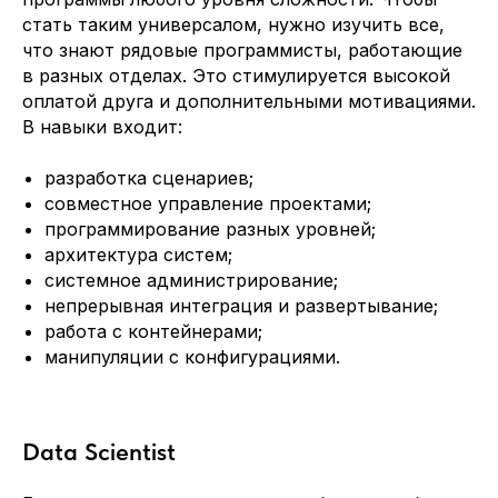
стать таким универсалом, нужно изучить все,
Написать нам
что знают рядовые программисты, работающие
в разных отделах. Это стимулируется высокой
оплатой друга и дополнительными мотивациями.
В навыки входит:
Соглашение об обработке
персональных данных
Офис:
разработка сценариев;
Москва, Научный проезд 17
совместное управление проектами;
программирование разных уровней;
архитектура систем;
системное администрирование;
непрерывная интеграция и развертывание;
работа с контейнерами;
манипуляции с конфигурациями.
Data Scientist