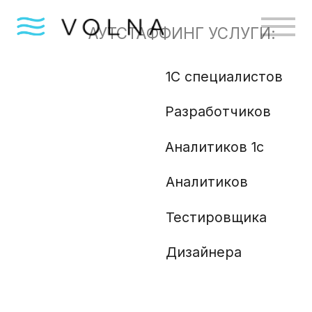
АУТСТАФФИНГ УСЛУГИ:
1С специалистов
Бизн
Разработчиков
Gola
Angu
Аналитиков 1с
Аналитиков
Ml и
Php 
Тестировщика
Анали
Дизайнера