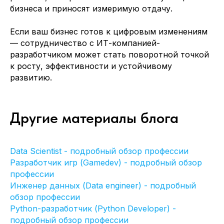
бизнеса и приносят измеримую отдачу.
Заполняя данную форму, вы даете
Согласие на обработку Персональных
Если ваш бизнес готов к цифровым изменениям
данных
и соглашаетесь с
Политикой в
отношении обработки персональных
— сотрудничество с ИТ-компанией-
данных
разработчиком может стать поворотной точкой
к росту, эффективности и устойчивому
развитию.
Другие материалы блога
+7 (499)3468461
info@itvolna.tech
Data Scientist - подробный обзор профессии
Разработчик игр (Gamedev) - подробный обзор
профессии
Компания
Главная
Инженер данных (Data engineer) - подробный
Кейсы
Отправить резюме
обзор профессии
Клиенты
Стать партнером
О нас
Клиентам
Python-разработчик (Python Developer) -
Блог
подробный обзор профессии
FAQ