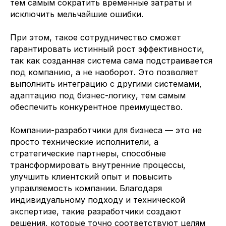
тем самым сократить временные затраты и
Давайте
усилим вашу
исключить мельчайшие ошибки.
команду
опытными IT-
специалистами
При этом, такое сотрудничество сможет
гарантировать истинный рост эффективности,
Расскажите кто вам требуется и мы
направим наших кандидатов в течение
так как созданная система сама подстраивается
24 часов
под компанию, а не наоборот. Это позволяет
выполнить интеграцию с другими системами,
адаптацию под бизнес-логику, тем самым
Ваше имя
обеспечить конкурентное преимущество.
Компания
Компании-разработчики для бизнеса — это не
просто технические исполнители, а
Телефон или мессенджер или почта (telegram, WhatsApp, email)
стратегические партнеры, способные
трансформировать внутренние процессы,
Какие специалисты требуются
улучшить клиентский опыт и повысить
управляемость компании. Благодаря
индивидуальному подходу и технической
экспертизе, такие разработчики создают
Отправить заявку
решения, которые точно соответствуют целям