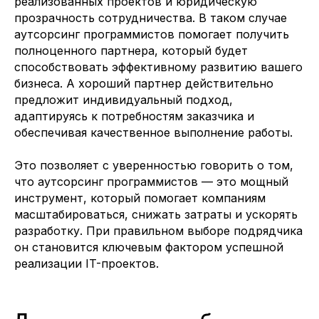
реализованных проектов и юридическую
прозрачность сотрудничества. В таком случае
Ваше имя
аутсорсинг программистов помогает получить
полноценного партнера, который будет
Компания
способствовать эффективному развитию вашего
бизнеса. А хороший партнер действительно
Телефон или мессенджер или почта (telegram, WhatsApp, email)
предложит индивидуальный подход,
адаптируясь к потребностям заказчика и
Какие специалисты требуются
обеспечивая качественное выполнение работы.
Это позволяет с уверенностью говорить о том,
что аутсорсинг программистов — это мощный
Отправить заявку
инструмент, который помогает компаниям
масштабироваться, снижать затраты и ускорять
Заполняя данную форму, вы даете
разработку. При правильном выборе подрядчика
Согласие на обработку Персональных
данных
и соглашаетесь с
Политикой в
он становится ключевым фактором успешной
отношении обработки персональных
реализации IT-проектов.
данных