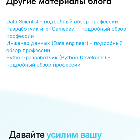
Другие материалы блога
Data Scientist - подробный обзор профессии
+7 (499)3468461
Разработчик игр (Gamedev) - подробный обзор
профессии
info@itvolna.tech
Инженер данных (Data engineer) - подробный
обзор профессии
Python-разработчик (Python Developer) -
Компания
Главная
подробный обзор профессии
Кейсы
Отправить резюме
Клиенты
Стать партнером
О нас
Клиентам
Блог
FAQ
Написать нам
Соглашение об обработке
персональных данных
Офис:
Москва, Научный проезд 17