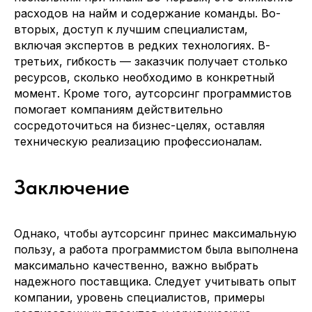
расходов на найм и содержание команды. Во-
вторых, доступ к лучшим специалистам,
включая экспертов в редких технологиях. В-
третьих, гибкость — заказчик получает столько
ресурсов, сколько необходимо в конкретный
момент. Кроме того, аутсорсинг программистов
помогает компаниям действительно
сосредоточиться на бизнес-целях, оставляя
техническую реализацию профессионалам.
Заключение
Давайте
усилим вашу
команду
опытными IT-
Однако, чтобы аутсорсинг принес максимальную
специалистами
пользу, а работа программистом была выполнена
максимально качественно, важно выбрать
Расскажите кто вам требуется и мы
направим наших кандидатов в течение
надежного поставщика. Следует учитывать опыт
24 часов
компании, уровень специалистов, примеры