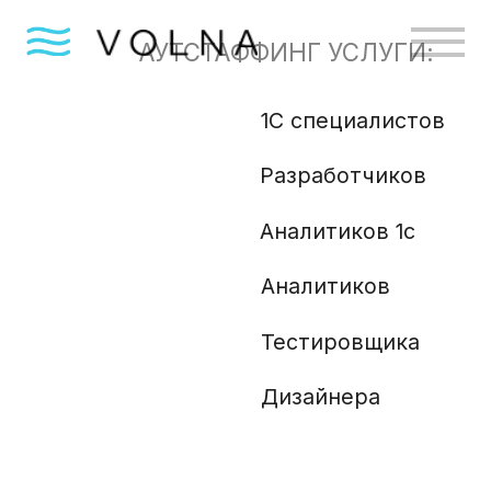
АУТСТАФФИНГ УСЛУГИ:
1С специалистов
Бизн
Разработчиков
Gola
Angu
Аналитиков 1с
Аналитиков
Ml и
Php 
Тестировщика
Анали
Дизайнера