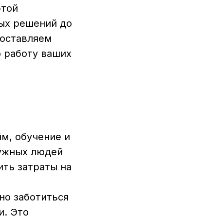
этой
ых решений до
доставляем
 работу ваших
йм, обучение и
нужных людей
ить затраты на
но заботиться
и. Это