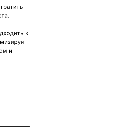
 тратить
та.
дходить к
имизируя
ом и