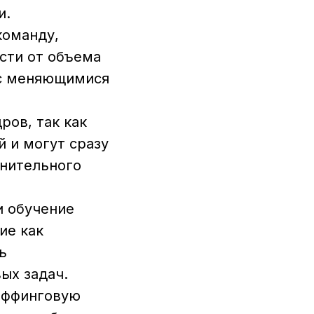
и.
команду,
сти от объема
 с меняющимися
ров, так как
 и могут сразу
лнительного
и обучение
ие как
ь
ых задач.
таффинговую