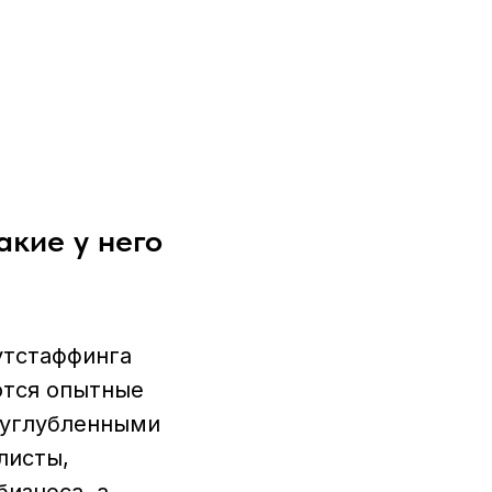
акие у него
утстаффинга
ются опытные
 углубленными
листы,