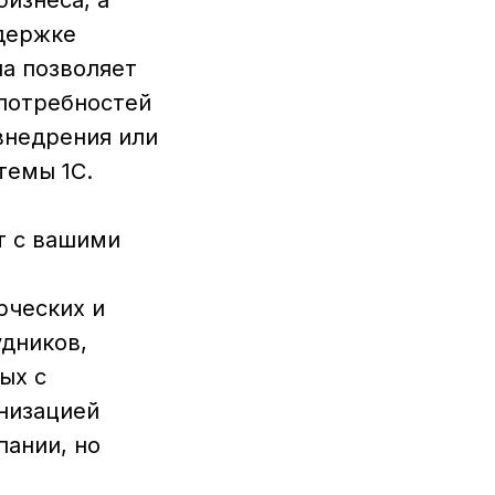
изнеса, а
держке
ла позволяет
 потребностей
внедрения или
темы 1С.
т с вашими
рческих и
удников,
ых с
низацией
пании, но