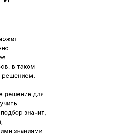
 может
нно
ее
ов. в таком
м решением.
е решение для
лучить
подбор значит,
,
кими знаниями