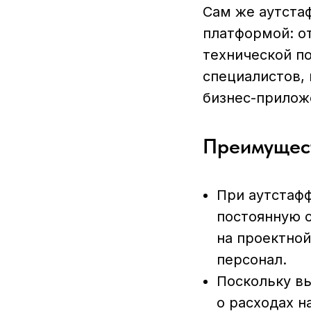
Сам же аутстаф
платформой: о
технической п
специалистов,
бизнес-прилож
Преимущест
При аутстафф
постоянную о
на проектной
персонал.
Поскольку вы
о расходах н