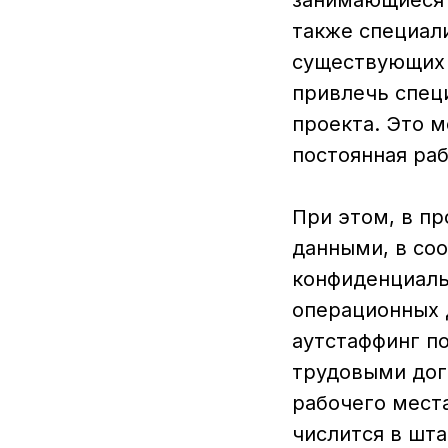
занимающиеся 
также специал
существующих 
привлечь спец
проекта. Это 
постоянная ра
При этом, в п
данными, в со
конфиденциаль
операционных 
аутстаффинг по
трудовыми дог
рабочего места
числится в шт