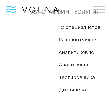
АУТСТАФФИНГ УСЛУГИ:
1С специалистов
Бизн
Разработчиков
Gola
Angu
Аналитиков 1с
Аналитиков
Ml и
Php 
Тестировщика
Анали
Дизайнера