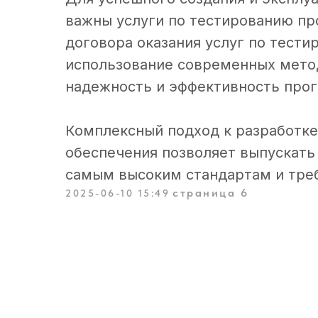
важны услуги по тестированию п
договора оказания услуг по тест
использование современных мето
надежность и эффективность про
Давайте
усилим ва
Комплексный подход к разработк
команду
опытными 
обеспечения позволяет выпускать
самым высоким стандартам и тре
специалистами
страница 6
2025-06-10 15:49
Расскажите кто вам требуется и мы
направим наших кандидатов в течение
24 часов