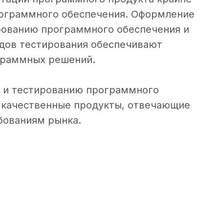
рограммного обеспечения. Оформление
ированию программного обеспечения и
дов тестирования обеспечивают
граммных решений.
шу
е и тестированию программного
Ваше имя
IT-
 качественные продукты, отвечающие
бованиям рынка.
Компания
Телефон или мессенджер или почта (te
Какие специалисты требуются