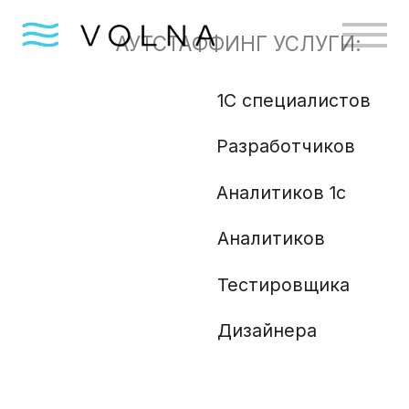
АУТСТАФФИНГ УСЛУГИ:
1С специалистов
Бизн
Разработчиков
Gola
Angu
Аналитиков 1с
Аналитиков
Ml и
Php 
Тестировщика
Анали
Дизайнера