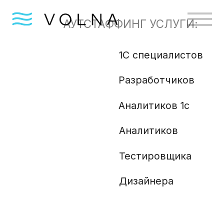
АУТСТАФФИНГ УСЛУГИ:
1С специалистов
Бизн
Разработчиков
Gola
Angu
Аналитиков 1с
Аналитиков
Ml и
Php 
Тестировщика
Анали
Дизайнера