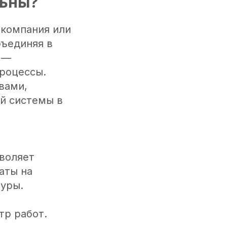
льны?
 компания или
бъединяя в
 —
процессы.
вами,
й системы в
зволяет
аты на
уры.
тр работ.