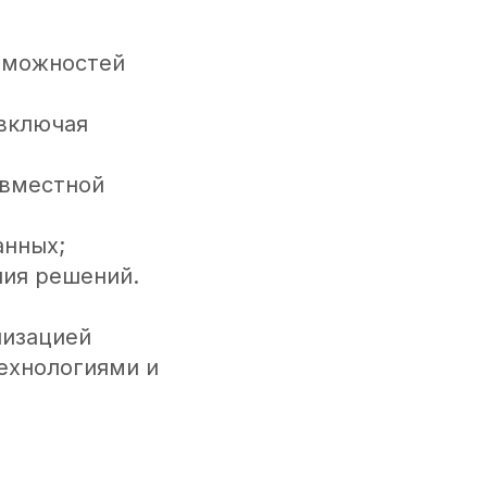
озможностей
 включая
овместной
анных;
ния решений.
низацией
технологиями и