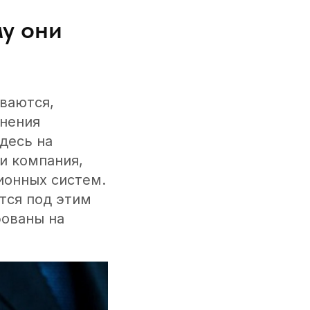
му они
ваются,
нения
десь на
и компания,
ионных систем.
тся под этим
бованы на