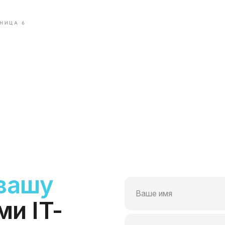
Ваше имя
IT-
НИЦА 6
Компания
Телефон или мессенджер или почта (te
Какие специалисты требуются
Отправит
Заполняя данную форму, вы даете
Соглас
соглашаетесь с
Политикой в отношении о