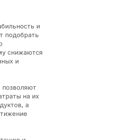
абильность и
т подобрать
о
му снижаются
нных и
а позволяют
атраты на их
дуктов, а
стижение