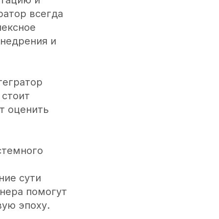
утацию и
ратор всегда
лексное
внедрения и
тегратор
 стоит
т оценить
истемного
ние сути
тнера помогут
вую эпоху.