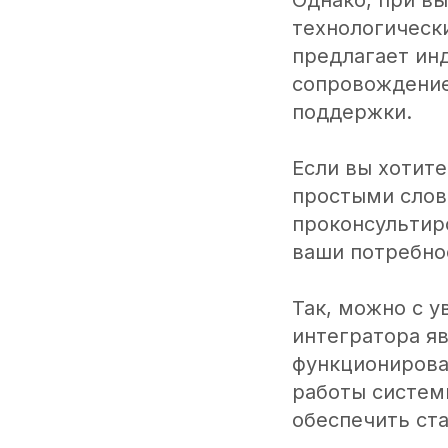
Однако, при в
технологическ
предлагает ин
сопровождение
поддержки.
Если вы хотите
простыми слова
проконсультир
ваши потребно
Так, можно с у
интегратора я
функционирова
работы систем
обеспечить ст
Давайте
усилим ва