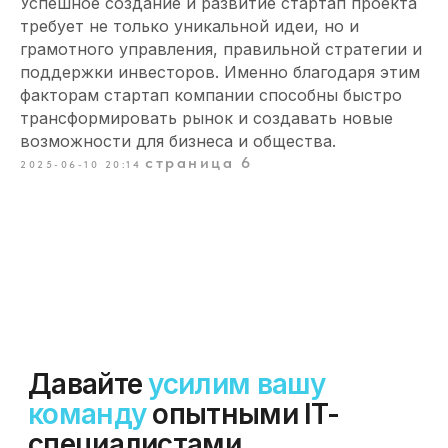
Успешное создание и развитие стартап проекта
требует не только уникальной идеи, но и
грамотного управления, правильной стратегии и
+7 (499)3468461
поддержки инвесторов. Именно благодаря этим
info@itvolna.tech
факторам стартап компании способны быстро
трансформировать рынок и создавать новые
возможности для бизнеса и общества.
Компания
Главная
страница 6
2025-06-10 20:14
Кейсы
Отправить резюме
Клиенты
Стать партнером
О нас
Клиентам
Блог
FAQ
Написать нам
Соглашение об обработке
персональных данных
Офис:
Москва, Научный проезд 17