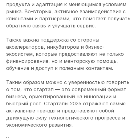
продукта и адаптация к меняющимся условиям
рынка. Во-вторых, активное взаимодействие с
Компания
клиентами и партнерами, что помогает получать
обратную связь и улучшать сервис.
Телефон или мессенджер или почта (telegram, WhatsApp, email)
Также важна поддержка со стороны
Какие специалисты требуются
акселераторов, инкубаторов и бизнес-
экосистем, которые предоставляют не только
финансирование, но и менторскую помощь,
обучение и доступ к полезным контактам.
Отправить заявку
Таким образом можно с уверенностью говорить
Заполняя данную форму, вы даете
о том, что стартап — это современный формат
Согласие на обработку Персональных
данных
и соглашаетесь с
Политикой в
бизнеса, ориентированный на инновации и
отношении обработки персональных
быстрый рост. Стартапы 2025 отражают самые
данных
актуальные тренды и представляют собой
движущую силу технологического прогресса и
экономического развития.