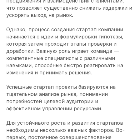
продвижения и взаимодействия с клиентами,
что позволяет существенно снижать издержки и
ускорять выход на рынок.
Однако, процесс создания стартап компании
начинается с идеи и формулировки гипотезы,
которая затем проходит этапы проверки и
доработки. Важную роль играет команда —
компетентные специалисты с различными
навыками, способные быстро реагировать на
изменения и принимать решения.
Давайте
усилим вашу
Успешные стартап проекты базируются на
команду
опытными IT-
тщательном анализе рынка, понимании
специалистами
потребностей целевой аудитории и
эффективном управлении ресурсами.
Расскажите кто вам требуется и мы
направим наших кандидатов в течение
24 часов
Для устойчивого роста и развития стартапов
необходимы несколько важных факторов. Во-
первых, постоянное совершенствование
Ваше имя