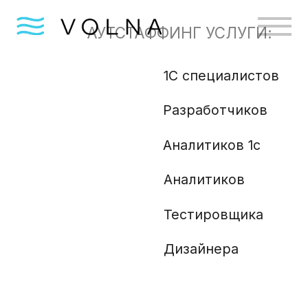
АУТСТАФФИНГ УСЛУГИ:
1С специалистов
Бизн
Разработчиков
Gola
Angu
Аналитиков 1с
Аналитиков
Ml и
Php 
Тестировщика
Анали
Дизайнера