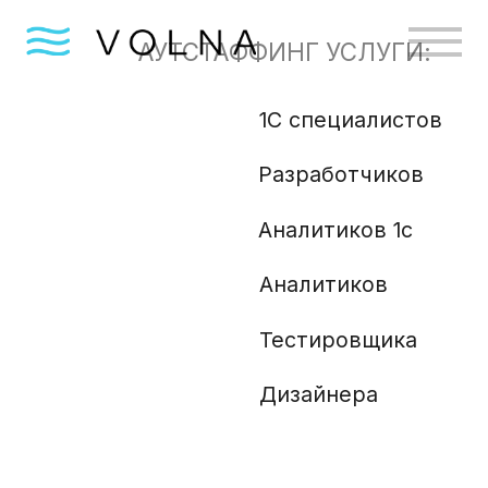
АУТСТАФФИНГ УСЛУГИ:
1С специалистов
Бизн
Разработчиков
Gola
Angu
Аналитиков 1с
Аналитиков
Ml и
Php 
Тестировщика
Анали
Дизайнера