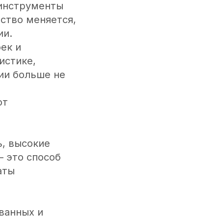
 инструменты
ство меняется,
ии.
ек и
истике,
ии больше не
ют
ь, высокие
— это способ
аты
ванных и