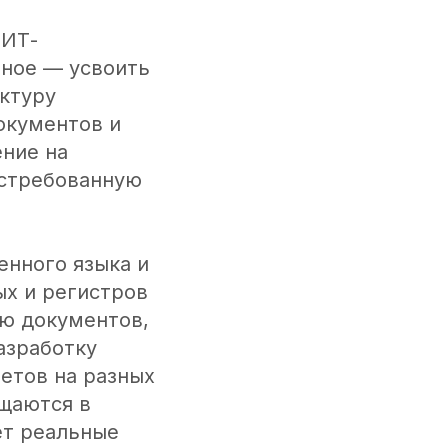
 ИТ-
вное — усвоить
уктуру
окументов и
ние на
остребованную
енного языка и
х и регистров
ию документов,
азработку
четов на разных
ащаются в
ет реальные