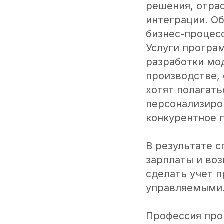
решения, отра
интеграции. О
бизнес-процесс
Услуги програ
разработки мод
производстве,
хотят полагат
персонализиро
конкурентное 
В результате 
зарплаты и во
сделать учет 
управляемыми
Профессия про