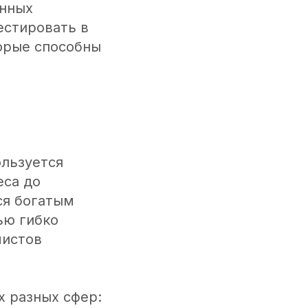
анных
естировать в
торые способны
ользуется
еса до
ся богатым
ью гибко
мистов
х разных сфер: