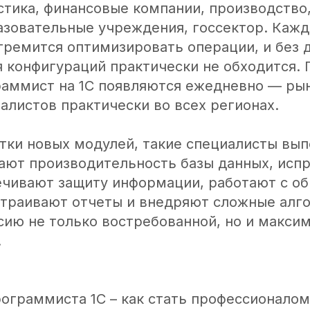
стика, финансовые компании, производство
азовательные учреждения, госсектор. Каж
тремится оптимизировать операции, и без 
 конфигураций практически не обходится.
раммист на 1С появляются ежедневно — ры
алистов практически во всех регионах.
тки новых модулей, такие специалисты вып
ают производительность базы данных, исп
ечивают защиту информации, работают с о
страивают отчеты и внедряют сложные алг
сию не только востребованной, но и макси
.
рограммиста 1С – как стать профессионалом