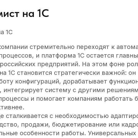
ист на 1С
а 1С
омпании стремительно переходят к автома
процессов, и платформа 1С остается главн
российских предприятий. На этом фоне ро
а 1С становится стратегически важной: он
боту конфигураций, дорабатывает функцио
а, интегрирует систему с другими решениям
процессы и помогает компаниям работать 
ктивнее.
ще сталкивается с необходимостью адаптиро
одство, продажи, бюджетирование или кад
льные особенности работы. Универсальных