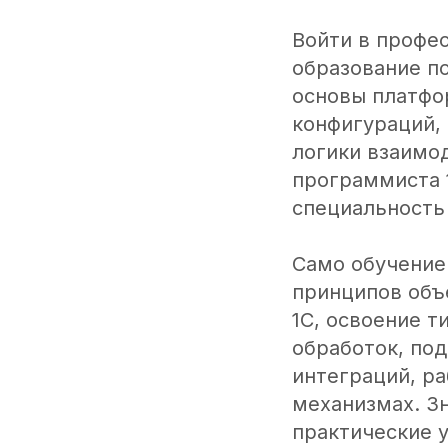
Войти в профе
образование по
основы платфо
конфигураций,
логики взаимо
программиста 
специальность 
Само обучение
принципов объ
1С, освоение т
обработок, под
интеграций, ра
механизмах. З
практические 