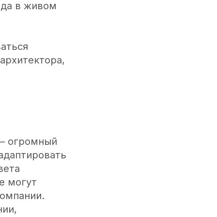
ода в живом
ваться
 архитектора,
 — огромный
 адаптировать
вета
е могут
компании.
нии,