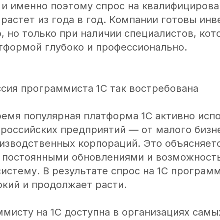
 и именно поэтому спрос на квалифициров
растет из года в год. Компании готовы инв
, но только при наличии специалистов, ко
атформой глубоко и профессионально.
сия программиста 1С так востребована
ремя популярная платформа 1С активно исп
российских предприятий — от малого бизн
оизводственных корпораций. Это объясняет
 постоянными обновлениями и возможност
истему. В результате спрос на 1С програм
окий и продолжает расти.
мисту на 1С доступна в организациях самы