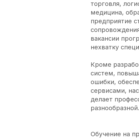
торговля, логи
медицина, обр
предприятие с
сопровождения
вакансии прог
нехватку специ
Кроме разрабо
систем, повыш
ошибки, обесп
сервисами, на
делает профес
разнообразной
Обучение на п