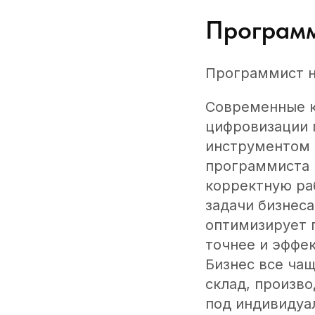
Программ
Программист н
Современные к
цифровизации 
инструментом 
программиста н
корректную ра
задачи бизнес
оптимизирует 
точнее и эффе
Бизнес все ча
склад, произв
под индивидуа