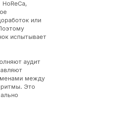
, HoReCa,
дое
доработок или
 Поэтому
нок испытывает
олняют аудит
равляют
бменами между
оритмы. Это
мально