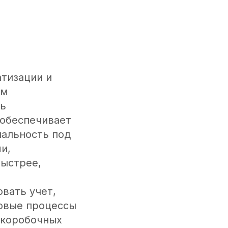
тизации и
ым
ль
 обеспечивает
нальность под
и,
быстрее,
вать учет,
ровые процессы
 коробочных