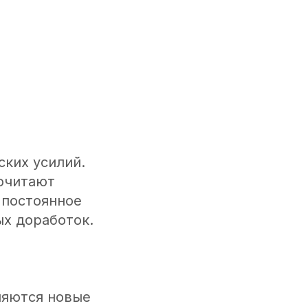
ских усилий.
почитают
 постоянное
ых доработок.
ляются новые