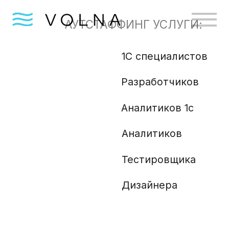
АУТСТАФФИНГ УСЛУГИ:
1С специалистов
Бизн
Разработчиков
Gola
Angu
Аналитиков 1с
Аналитиков
Ml и
Php 
Тестировщика
Анали
Дизайнера