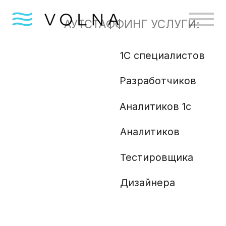
АУТСТАФФИНГ УСЛУГИ:
1С специалистов
Бизн
Разработчиков
Gola
Angu
Аналитиков 1с
Аналитиков
Ml и
Php 
Тестировщика
Анали
Дизайнера