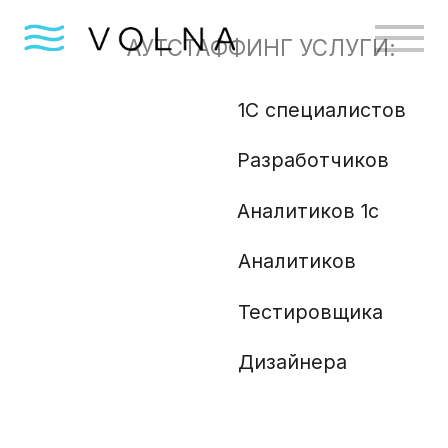
АУТСТАФФИНГ УСЛУГИ:
1С специалистов
Бизн
Разработчиков
Gola
Angu
Аналитиков 1с
Аналитиков
Ml и
Php 
Тестировщика
Анали
Дизайнера