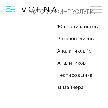
АУТСТАФФИНГ УСЛУГИ:
1С специалистов
Бизн
Разработчиков
Gola
Angu
Аналитиков 1с
Аналитиков
Ml и
Php 
Тестировщика
Анали
Дизайнера