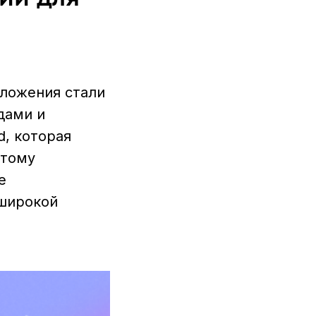
ложения стали
дами и
d, которая
отому
е
 широкой