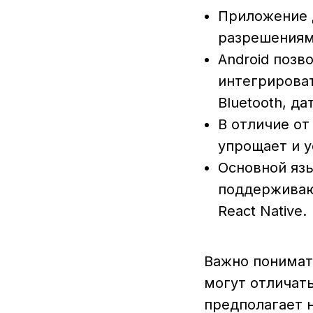
Приложение 
разрешениям
Android позв
интегрирова
Bluetooth, д
В отличие от
упрощает и у
Основной язык
поддерживают
React Native.
Важно понимат
могут отличат
предполагает н