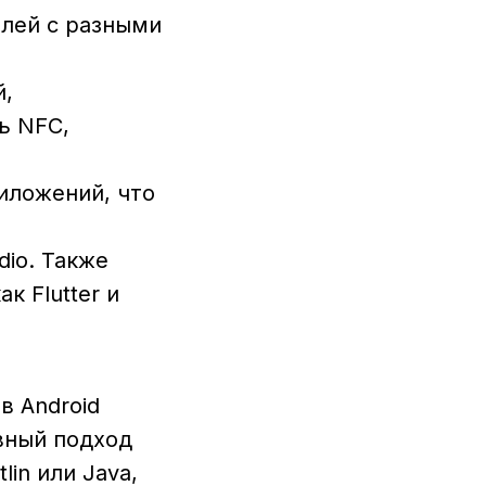
елей с разными
й,
ь NFC,
риложений, что
dio. Также
 Flutter и
в Android
вный подход
in или Java,