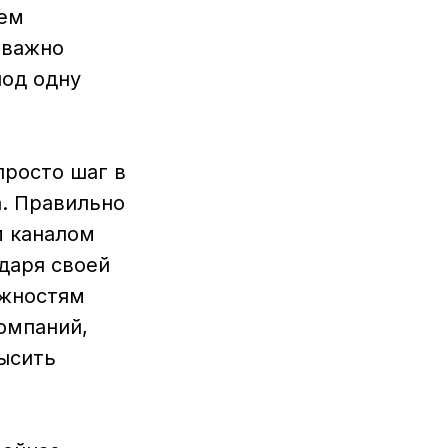
ием
 важно
под одну
просто шаг в
а. Правильно
м каналом
даря своей
ожностям
омпаний,
ысить