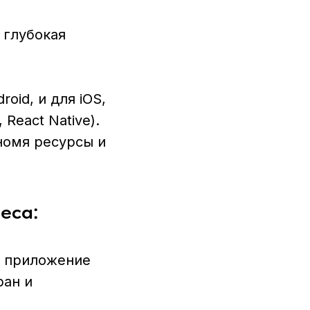
 глубокая
oid, и для iOS,
React Native).
номя ресурсы и
еса:
е приложение
ран и