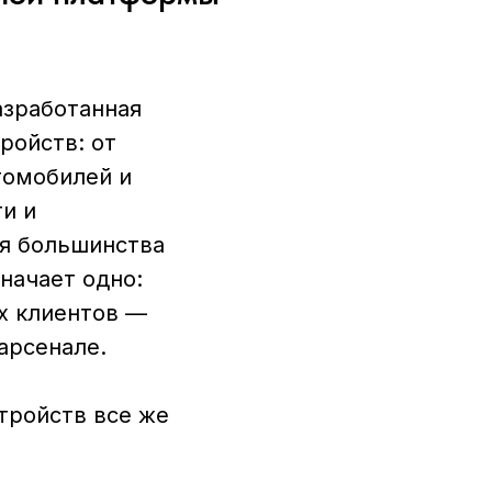
азработанная
ройств: от
томобилей и
и и
ля большинства
начает одно:
х клиентов —
арсенале.
тройств все же