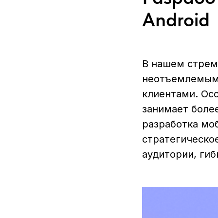
Android
В нашем стрем
неотъемлемым
клиентами. Осо
занимает боле
разработка мо
стратегическо
аудитории, гиб