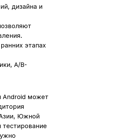
ий, дизайна и
позволяют
вления.
 ранних этапах
ки, A/B-
 Android может
удитория
 Азии, Южной
и тестирование
нужно