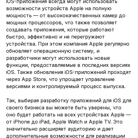
iOS-приложения всегда могут использовать
возможности устройств Apple на полную
мощность — от высококачественных камер до
мощных процессоров, что также позволяет
создавать приложения, которые работают
быстро, эффективно и не перегружают
устройства. При этом компания Apple регулярно
обновляет операционную систему, и
Давайте
усилим вашу
разработчики могут использовать новые
команду
опытными IT-
функции, предоставляемые в последних версиях
специалистами
iOS. Также обновления iOS-приложений проходят
Расскажите кто вам требуется и мы
через App Store, что упрощает управление
направим наших кандидатов в течение
версиями и контролируемый процесс выпуска.
24 часов
Так, выбирая разработку приложений для iOS для
своего бизнеса вы можете быть уверены, что
Ваше имя
оно будет работать на всех устройствах Apple —
от iPhone до iPad, Apple Watch и Apple TV. Это
Компания
значительно расширяет аудиторию и дает
дополнительные возможности для реализации
Телефон или мессенджер или почта (telegram, WhatsApp, email)