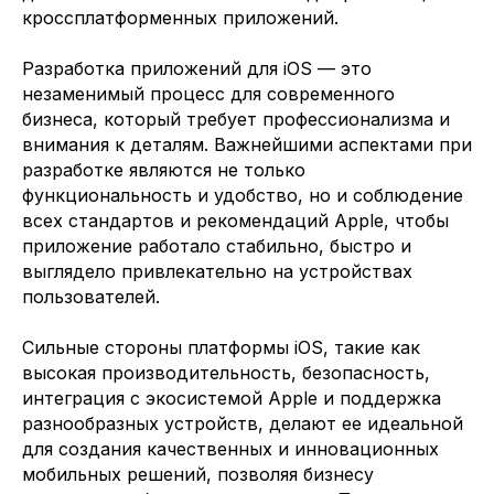
кроссплатформенных приложений.
Какие специалисты требуются
Разработка приложений для iOS — это
незаменимый процесс для современного
бизнеса, который требует профессионализма и
внимания к деталям. Важнейшими аспектами при
Отправить заявку
разработке являются не только
функциональность и удобство, но и соблюдение
Заполняя данную форму, вы даете
Согласие на обработку Персональных
всех стандартов и рекомендаций Apple, чтобы
данных
и соглашаетесь с
Политикой в
приложение работало стабильно, быстро и
отношении обработки персональных
данных
выглядело привлекательно на устройствах
пользователей.
Сильные стороны платформы iOS, такие как
высокая производительность, безопасность,
интеграция с экосистемой Apple и поддержка
разнообразных устройств, делают ее идеальной
+7 (499)3468461
для создания качественных и инновационных
мобильных решений, позволяя бизнесу
info@itvolna.tech