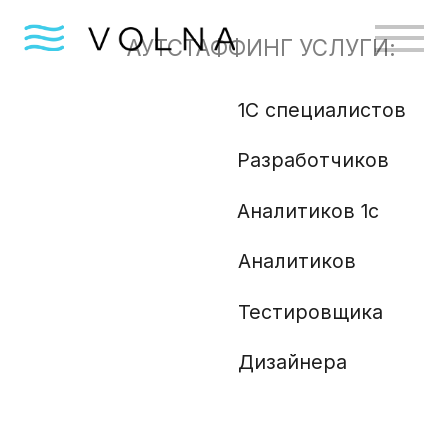
АУТСТАФФИНГ УСЛУГИ:
1С специалистов
Бизн
Разработчиков
Gola
Angu
Аналитиков 1с
Аналитиков
Ml и
Php 
Тестировщика
Анали
Дизайнера