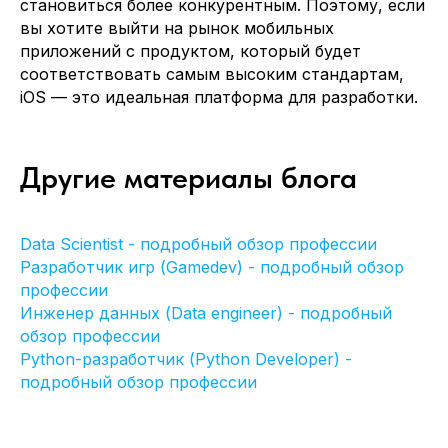
становиться более конкурентным. Поэтому, если
вы хотите выйти на рынок мобильных
приложений с продуктом, который будет
Компания
Главная
соответствовать самым высоким стандартам,
Кейсы
Отправить резюме
iOS — это идеальная платформа для разработки.
Клиенты
Стать партнером
О нас
Клиентам
Блог
FAQ
Другие материалы блога
Написать нам
Data Scientist - подробный обзор профессии
Разработчик игр (Gamedev) - подробный обзор
профессии
Соглашение об обработке
персональных данных
Офис:
Инженер данных (Data engineer) - подробный
Москва, Научный проезд 17
обзор профессии
Python-разработчик (Python Developer) -
подробный обзор профессии