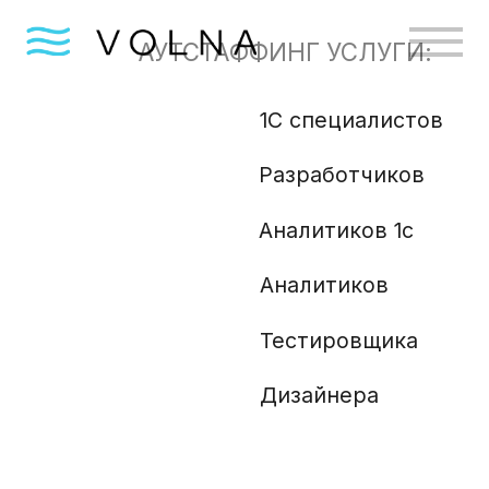
АУТСТАФФИНГ УСЛУГИ:
1С специалистов
Бизн
Разработчиков
Gola
Angu
Аналитиков 1с
Аналитиков
Ml и
Php 
Тестировщика
Анали
Дизайнера