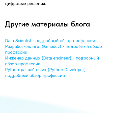
цифровые решения.
+7 (499)3468461
info@itvolna.tech
Другие материалы блога
Компания
Главная
Кейсы
Отправить резюме
Data Scientist - подробный обзор профессии
Клиенты
Стать партнером
О нас
Клиентам
Разработчик игр (Gamedev) - подробный обзор
Блог
профессии
FAQ
Инженер данных (Data engineer) - подробный
Написать нам
обзор профессии
Python-разработчик (Python Developer) -
подробный обзор профессии
Соглашение об обработке
персональных данных
Офис:
Москва, Научный проезд 17