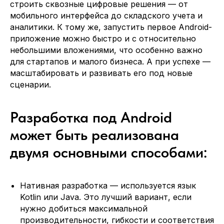
строить сквозные цифровые решения — от
мобильного интерфейса до складского учета и
аналитики. К тому же, запустить первое Android-
приложение можно быстро и с относительно
небольшими вложениями, что особенно важно
для стартапов и малого бизнеса. А при успехе —
масштабировать и развивать его под новые
сценарии.
Разработка под Android
Давайте
усилим вашу
может быть реализована
команду
опытными IT-
специалистами
двумя основными способами:
Расскажите кто вам требуется и мы
направим наших кандидатов в течение
24 часов
Нативная разработка — используется язык
Kotlin или Java. Это лучший вариант, если
нужно добиться максимальной
Ваше имя
производительности, гибкости и соответствия