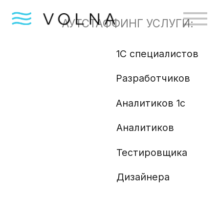
АУТСТАФФИНГ УСЛУГИ:
1С специалистов
Бизн
Разработчиков
Gola
Angu
Аналитиков 1с
Аналитиков
Ml и
Php 
Тестировщика
Анали
Дизайнера