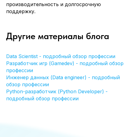
производительность и долгосрочную
поддержку.
+7 (499)3468461
info@itvolna.tech
Другие материалы блога
Компания
Главная
Кейсы
Отправить резюме
Клиенты
Стать партнером
Data Scientist - подробный обзор профессии
О нас
Клиентам
Разработчик игр (Gamedev) - подробный обзор
Блог
профессии
FAQ
Инженер данных (Data engineer) - подробный
Написать нам
обзор профессии
Python-разработчик (Python Developer) -
подробный обзор профессии
Соглашение об обработке
персональных данных
Офис:
Москва, Научный проезд 17