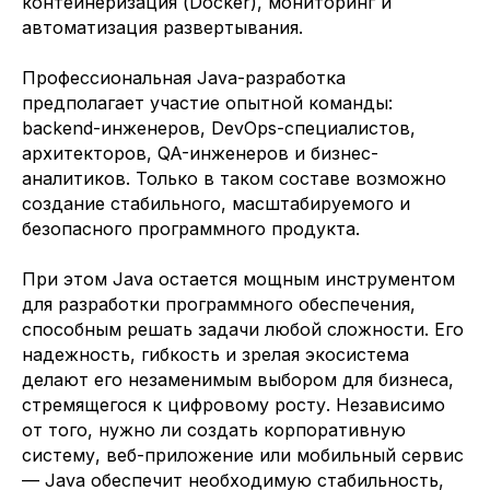
контейнеризация (Docker), мониторинг и
автоматизация развертывания.
Компания
Профессиональная Java-разработка
Телефон или мессенджер или почта (telegram, WhatsApp, email)
предполагает участие опытной команды:
backend-инженеров, DevOps-специалистов,
Какие специалисты требуются
архитекторов, QA-инженеров и бизнес-
аналитиков. Только в таком составе возможно
создание стабильного, масштабируемого и
безопасного программного продукта.
Отправить заявку
При этом Java остается мощным инструментом
Заполняя данную форму, вы даете
для разработки программного обеспечения,
Согласие на обработку Персональных
данных
и соглашаетесь с
Политикой в
способным решать задачи любой сложности. Его
отношении обработки персональных
надежность, гибкость и зрелая экосистема
данных
делают его незаменимым выбором для бизнеса,
стремящегося к цифровому росту. Независимо
от того, нужно ли создать корпоративную
систему, веб-приложение или мобильный сервис
— Java обеспечит необходимую стабильность,