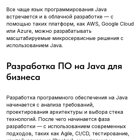
Все чаще язык программирования Java
встречается и в облачной разработке — с
помощью таких платформ, как AWS, Google Cloud
или Azure, можно разрабатывать
масштабируемые микросервисные решения с
использованием Java.
Разработка ПО на Java для
бизнеса
Давайте
усилим вашу
команду
опытными IT-
специалистами
Разработка программного обеспечения на Java
начинается с анализа требований,
Расскажите кто вам требуется и мы
направим наших кандидатов в течение
проектирования архитектуры и выбора стека
24 часов
технологий. После чего начинается фаза
разработки — с использованием современных
подходов, таких как Agile, CI/CD, тестирование,
Ваше имя