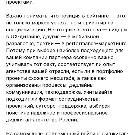
проектами.
направим наших кандидатов в течение
24 часов
Важно понимать, что позиция в рейтинге — это
не только маркер успеха, но и ориентир на
Ваше имя
специализацию. Некоторые агентства — лидеры
в UX-дизайне, другие — в мобильной
Компания
разработке, третьи — в performance-маркетинге.
Потому при выборе наиболее подходящего для
Телефон или мессенджер или почта (telegram, WhatsApp, email)
вашей компании партнера особенно важно
учитывать тот факт, соответствует ли опыт
Какие специалисты требуются
агентства вашей отрасли, есть ли в портфолио
проекты схожего масштаба, а также как
организованы процессы: дедлайны,
коммуникация, техподдержка. Учитывайте
Отправить заявку
подходит ли формат сотрудничества:
проектный, аутсорс, поддержка, выбирая
Заполняя данную форму, вы даете
поистине надежное и профессиональное
Согласие на обработку Персональных
диджитал-агентство России.
данных
и соглашаетесь с
Политикой в
отношении обработки персональных
данных
На самом деле, современный рейтинг диджитал-