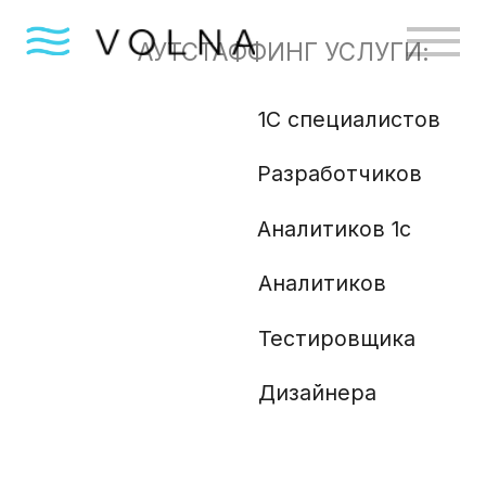
АУТСТАФФИНГ УСЛУГИ:
1С специалистов
Бизн
Разработчиков
Gola
Angu
Аналитиков 1с
Аналитиков
Ml и
Php 
Тестировщика
Анали
Дизайнера