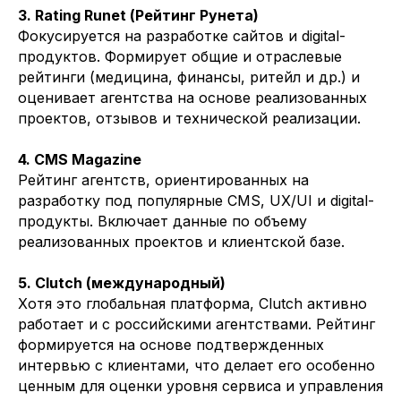
3. Rating Runet (Рейтинг Рунета)
Фокусируется на разработке сайтов и digital-
продуктов. Формирует общие и отраслевые
рейтинги (медицина, финансы, ритейл и др.) и
оценивает агентства на основе реализованных
проектов, отзывов и технической реализации.
4. CMS Magazine
Рейтинг агентств, ориентированных на
разработку под популярные CMS, UX/UI и digital-
продукты. Включает данные по объему
реализованных проектов и клиентской базе.
5. Clutch (международный)
Хотя это глобальная платформа, Clutch активно
Давайте
усилим вашу
работает и с российскими агентствами. Рейтинг
команду
опытными IT-
формируется на основе подтвержденных
специалистами
интервью с клиентами, что делает его особенно
ценным для оценки уровня сервиса и управления
Расскажите кто вам требуется и мы