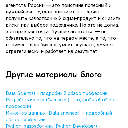
агентств России — это поистине полезный и
нужный инструмент для всех, кто хочет
получить качественный digital-продукт и снизить
риски при выборе подрядчика. Но это не догма,
а отправная точка. Лучшее агентство — не
обязательно то, что на первом месте, а то, что
+7 (499)3468461
понимает ваш бизнес, умеет слушать, думает
info@itvolna.tech
стратегически и работает на результат.
Компания
Главная
Другие материалы блога
Кейсы
Отправить резюме
Клиенты
Стать партнером
О нас
Клиентам
Блог
Data Scientist - подробный обзор профессии
FAQ
Разработчик игр (Gamedev) - подробный обзор
Написать нам
профессии
Инженер данных (Data engineer) - подробный
обзор профессии
Python-разработчик (Python Developer) -